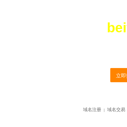
bei
您所访问的域名正在
This domain name is current
立即购
域名注册
域名交易
|