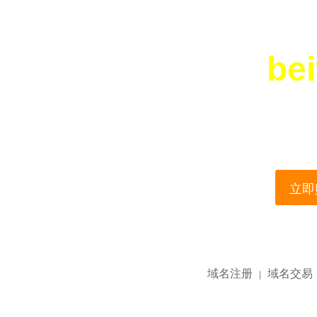
bei
您所访问的域名正在
This domain name is current
立即购
域名注册
域名交易
|