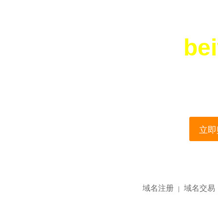
bei
您所访问的域名正在
This domain name is current
立即购
域名注册
域名交易
|