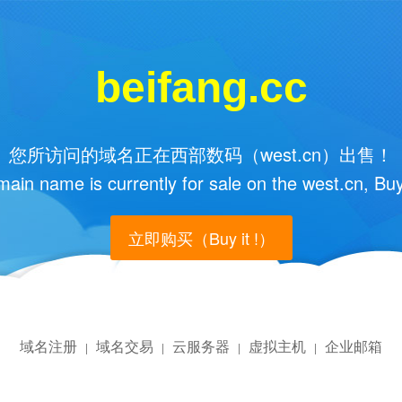
beifang.cc
您所访问的域名正在西部数码（west.cn）出售！
main name is currently for sale on the west.cn, Buy
立即购买（Buy it !）
域名注册
域名交易
云服务器
虚拟主机
企业邮箱
|
|
|
|