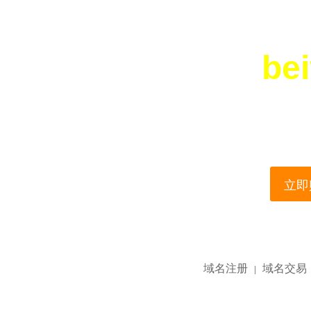
bei
您所访问的域名正在
This domain name is current
立即购
域名注册
域名交易
|