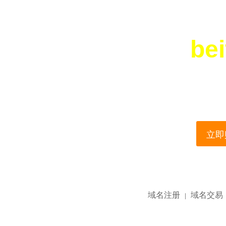
bei
您所访问的域名正在
This domain name is current
立即购
域名注册
域名交易
|