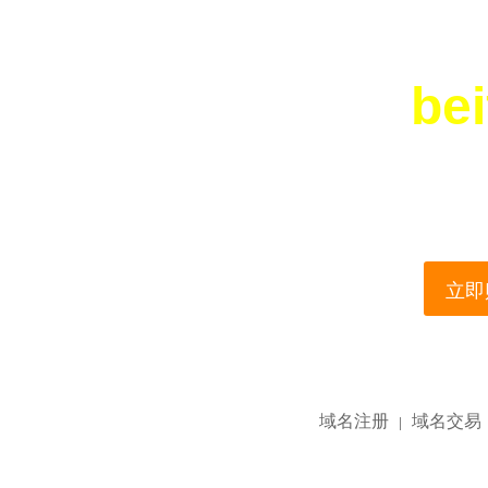
bei
您所访问的域名正在
This domain name is current
立即购
域名注册
域名交易
|